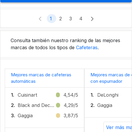
1
2
3
4
Consulta también nuestro ranking de las mejores
marcas de todos los tipos de
Cafeteras
.
Mejores marcas de cafeteras
Mejores marcas de 
automáticas
con espumador
1.
Cuisinart
4,54/5
1.
DeLonghi
2.
Black and Decker
4,29/5
2.
Gaggia
3.
Gaggia
3,87/5
Ver más ma