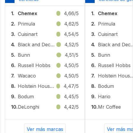
1.
Chemex
4,66/5
1.
Chemex
2.
Primula
4,62/5
2.
Primula
3.
Cuisinart
4,54/5
3.
Cuisinart
4.
Black and Decker
4,52/5
4.
Black and
5.
Bunn
4,51/5
5.
Bunn
6.
Russell Hobbs
4,50/5
6.
Russell Hobbs
7.
Wacaco
4,50/5
7.
Holstein Hous
8.
Holstein Housewares
4,47/5
8.
Bodum
9.
Bodum
4,45/5
9.
Hario
10.
DeLonghi
4,42/5
10.
Mr Coffee
Ver más marcas
Ver más ma