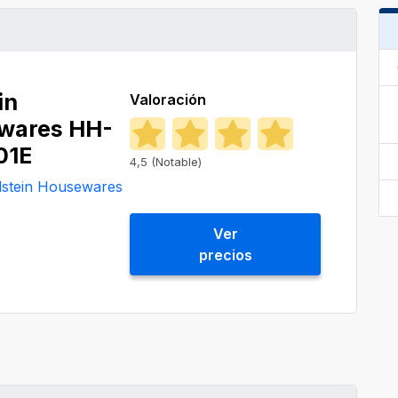
in
Valoración
wares ‎HH-
01E
4,5 (Notable)
lstein Housewares
Ver
precios