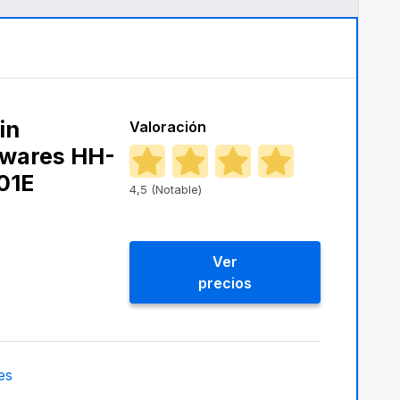
in
Valoración
wares ‎HH-
01E
4,5 (Notable)
Ver
precios
es