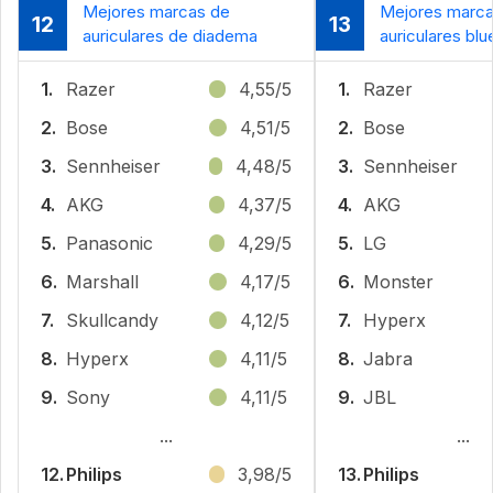
Mejores marcas de
Mejores marca
12
13
auriculares de diadema
auriculares blu
1.
Razer
4,55/5
1.
Razer
2.
Bose
4,51/5
2.
Bose
3.
Sennheiser
4,48/5
3.
Sennheiser
4.
AKG
4,37/5
4.
AKG
5.
Panasonic
4,29/5
5.
LG
6.
Marshall
4,17/5
6.
Monster
7.
Skullcandy
4,12/5
7.
Hyperx
8.
Hyperx
4,11/5
8.
Jabra
9.
Sony
4,11/5
9.
JBL
...
...
12.
Philips
3,98/5
13.
Philips