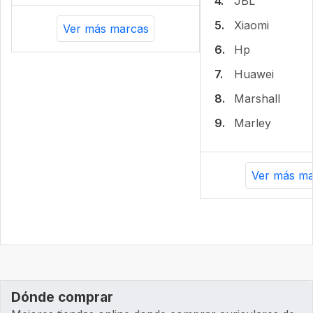
4.
JBL
5.
Xiaomi
Ver más marcas
6.
Hp
7.
Huawei
8.
Marshall
9.
Marley
Ver más ma
Dónde comprar