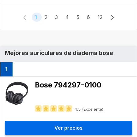
1
2
3
4
5
6
12
Mejores auriculares de diadema bose
1
Bose ‎794297-0100
4,5 (Excelente)
Ver precios