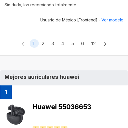
Sin duda, los recomiendo totalmente.
Usuario de México [Frontend] -
Ver modelo
1
2
3
4
5
6
12
Mejores auriculares huawei
1
Huawei ‎55036653