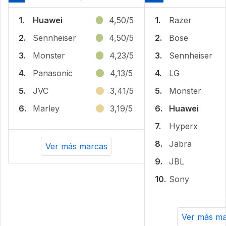
1.
Huawei
4,50/5
1.
Razer
2.
Sennheiser
4,50/5
2.
Bose
3.
Monster
4,23/5
3.
Sennheiser
4.
Panasonic
4,13/5
4.
LG
5.
JVC
3,41/5
5.
Monster
6.
Marley
3,19/5
6.
Huawei
7.
Hyperx
8.
Jabra
Ver más marcas
9.
JBL
10.
Sony
Ver más ma