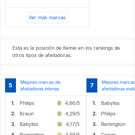
Ver más marcas
Esta es la posición de Kemei en los rankings de
otros tipos de afeitadoras.
Mejores marcas de
Mejores marcas
5
7
afeitadoras íntimas
afeitadoras ina
1.
Philips
4,66/5
1.
Babyliss
2.
Braun
4,29/5
2.
Philips
3.
Babyliss
4,17/5
3.
Remington
4.
Remington
3,59/5
4.
Conair