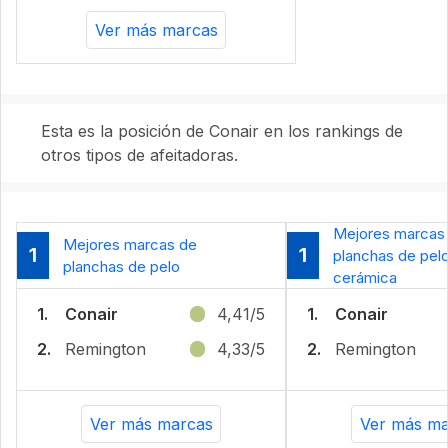
Ver más marcas
Esta es la posición de Conair en los rankings de
otros tipos de afeitadoras.
Mejores marcas
Mejores marcas de
1
1
planchas de pel
planchas de pelo
cerámica
1.
Conair
4,41/5
1.
Conair
2.
Remington
4,33/5
2.
Remington
Ver más marcas
Ver más ma