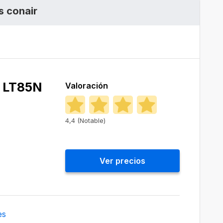
s conair
r LT85N
Valoración
4,4 (Notable)
Ver precios
es