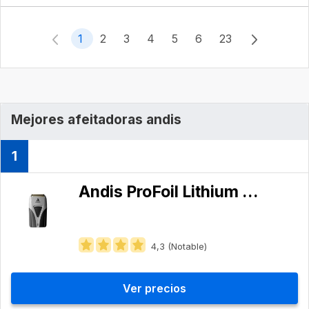
1
2
3
4
5
6
23
Mejores afeitadoras andis
1
Andis ProFoil Lithium Plus AS17205
4,3 (Notable)
Ver precios