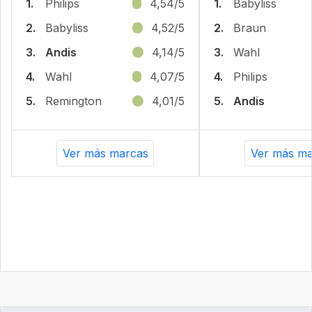
1.
Philips
4,54/5
1.
Babyliss
2.
Babyliss
4,52/5
2.
Braun
3.
Andis
4,14/5
3.
Wahl
4.
Wahl
4,07/5
4.
Philips
5.
Remington
4,01/5
5.
Andis
Ver más marcas
Ver más ma