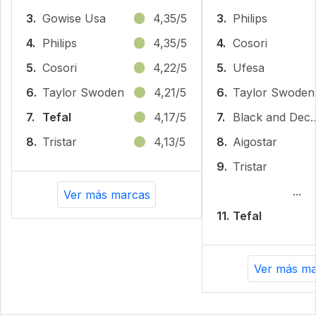
3.
Gowise Usa
4,35/5
3.
Philips
4.
Philips
4,35/5
4.
Cosori
5.
Cosori
4,22/5
5.
Ufesa
6.
‎Taylor Swoden
4,21/5
6.
‎Taylor Swoden
7.
Tefal
4,17/5
7.
Black and
8.
Tristar
4,13/5
8.
Aigostar
9.
Tristar
...
Ver más marcas
11.
Tefal
Ver más ma