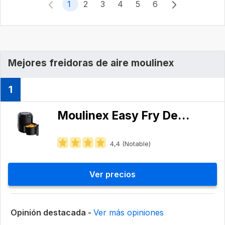
1
2
3
4
5
6
Mejores freidoras de aire moulinex
1
Moulinex Easy Fry Deluxe 4.2 L EZ4018
4,4 (Notable)
Ver precios
Opinión destacada -
Ver más opiniones