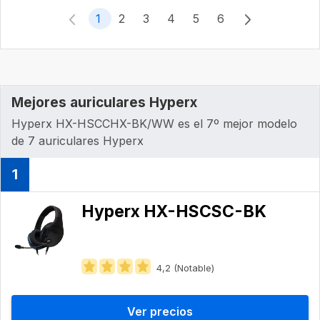
1
2
3
4
5
6
Mejores auriculares Hyperx
Hyperx HX-HSCCHX-BK/WW es el 7º mejor modelo
de 7 auriculares Hyperx
1
Hyperx HX-HSCSC-BK
4,2 (Notable)
Ver precios