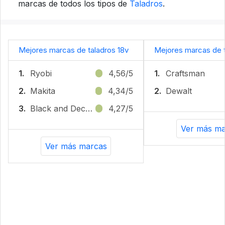
marcas de todos los tipos de
Taladros
.
Mejores marcas de taladros 18v
Mejores marcas de t
1.
Ryobi
4,56/5
1.
Craftsman
2.
Makita
4,34/5
2.
Dewalt
3.
Black and Decker
4,27/5
Ver más ma
Ver más marcas