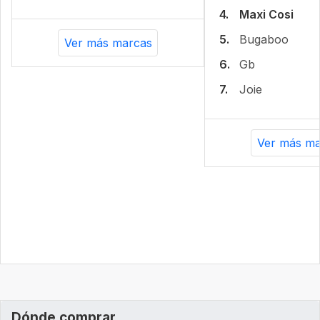
4.
Maxi Cosi
5.
Bugaboo
Ver más marcas
6.
Gb
7.
Joie
Ver más ma
Dónde comprar