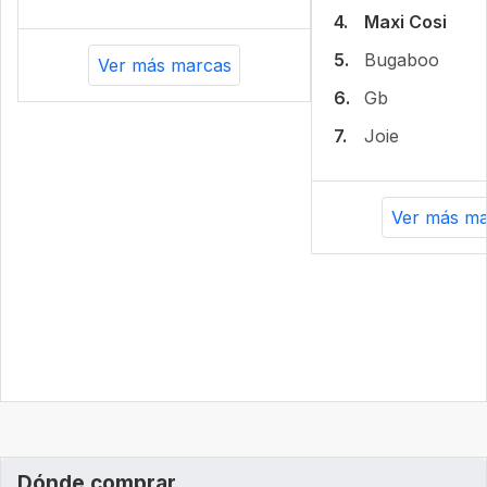
4.
Maxi Cosi
5.
Bugaboo
Ver más marcas
6.
Gb
7.
Joie
Ver más ma
Dónde comprar