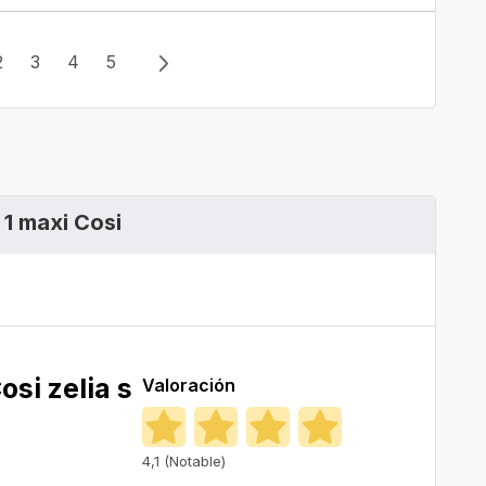
2
3
4
5
 1 maxi Cosi
osi zelia s
Valoración
4,1 (Notable)