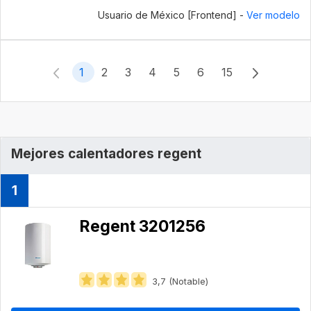
Usuario de México [Frontend] -
Ver modelo
1
2
3
4
5
6
15
Mejores calentadores regent
1
Regent 3201256
3,7 (Notable)