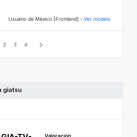
Usuario de México [Frontend] -
Ver modelo
2
3
4
 giatsu
 ‎GIA-TV-
Valoración