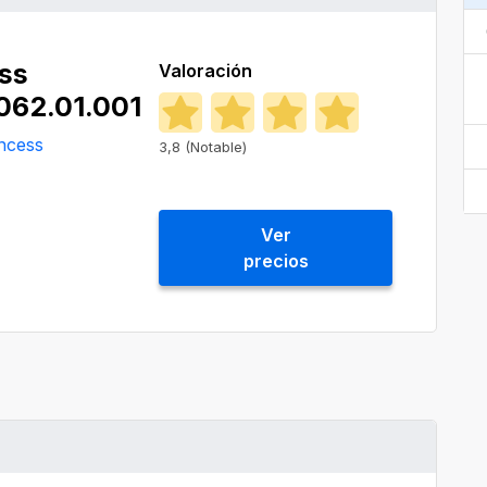
ss
Valoración
062.01.001
ncess
3,8 (Notable)
Ver
precios