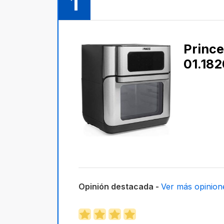
1
Princ
01.182
Opinión destacada -
Ver más opinion