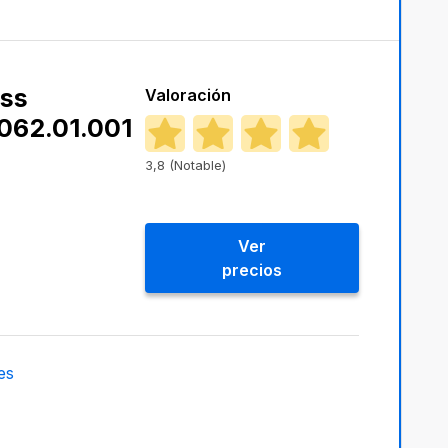
ess
Valoración
062.01.001
3,8 (Notable)
Ver
precios
es