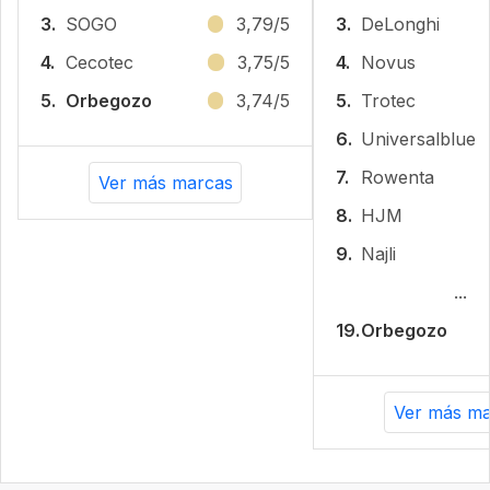
3.
SOGO
3,79/5
3.
DeLonghi
4.
Cecotec
3,75/5
4.
Novus
5.
Orbegozo
3,74/5
5.
Trotec
6.
Universalblue
7.
Rowenta
Ver más marcas
8.
HJM
9.
Najli
...
19.
Orbegozo
Ver más ma