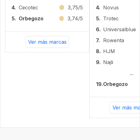
4.
Cecotec
3,75/5
4.
Novus
5.
Orbegozo
3,74/5
5.
Trotec
6.
Universalblue
7.
Rowenta
Ver más marcas
8.
HJM
9.
Najli
...
19.
Orbegozo
Ver más ma