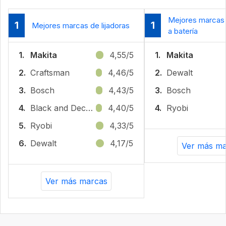
Mejores marcas d
1
1
Mejores marcas de lijadoras
a batería
1.
Makita
4,55/5
1.
Makita
2.
Craftsman
4,46/5
2.
Dewalt
3.
Bosch
4,43/5
3.
Bosch
4.
Black and Decker
4,40/5
4.
Ryobi
5.
Ryobi
4,33/5
6.
Dewalt
4,17/5
Ver más ma
Ver más marcas