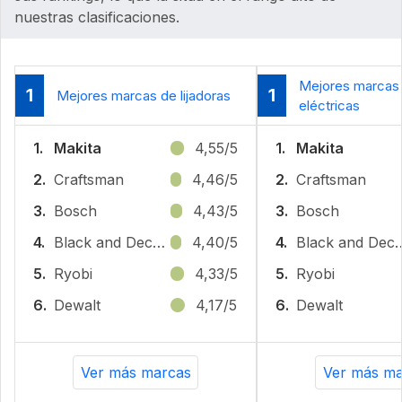
nuestras clasificaciones.
Mejores marcas d
1
1
Mejores marcas de lijadoras
eléctricas
1.
Makita
4,55/5
1.
Makita
2.
Craftsman
4,46/5
2.
Craftsman
3.
Bosch
4,43/5
3.
Bosch
4.
Black and Decker
4,40/5
4.
Black and
5.
Ryobi
4,33/5
5.
Ryobi
6.
Dewalt
4,17/5
6.
Dewalt
Ver más marcas
Ver más ma