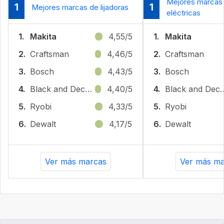
Mejores marcas d
1
1
Mejores marcas de lijadoras
eléctricas
1.
Makita
4,55/5
1.
Makita
2.
Craftsman
4,46/5
2.
Craftsman
3.
Bosch
4,43/5
3.
Bosch
4.
Black and Decker
4,40/5
4.
Black and
5.
Ryobi
4,33/5
5.
Ryobi
6.
Dewalt
4,17/5
6.
Dewalt
Ver más marcas
Ver más ma