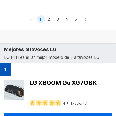
1
2
3
4
5
Mejores altavoces LG
LG PH1 es el 3º mejor modelo de 3 altavoces LG
1
LG XBOOM Go XG7QBK
4,7 (Excelente)