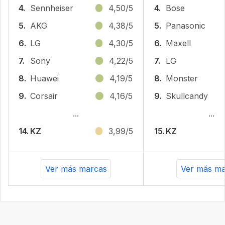
4.
Sennheiser
4,50/5
4.
Bose
5.
AKG
4,38/5
5.
Panasonic
6.
LG
4,30/5
6.
Maxell
7.
Sony
4,22/5
7.
LG
8.
Huawei
4,19/5
8.
Monster
9.
Corsair
4,16/5
9.
Skullcandy
...
...
14.
KZ
3,99/5
15.
KZ
Ver más marcas
Ver más ma