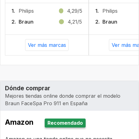
1.
Philips
4,29/5
1.
Philips
2.
Braun
4,21/5
2.
Braun
Ver más marcas
Ver más ma
Dónde comprar
Mejores tiendas online donde comprar el modelo
Braun FaceSpa Pro 911 en España
Amazon
Recomendado