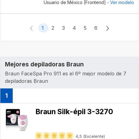
Usuario de México [Frontend] -
Ver modelo
1
2
3
4
5
6
Mejores depiladoras Braun
Braun FaceSpa Pro 911 es el 6º mejor modelo de 7
depiladoras Braun
1
Braun Silk-épil 3-3270
4,5 (Excelente)