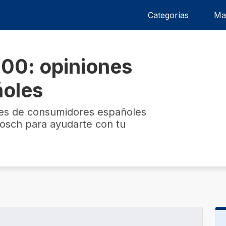
Categorías
Ma
0: opiniones
ñoles
nes de consumidores españoles
sch para ayudarte con tu