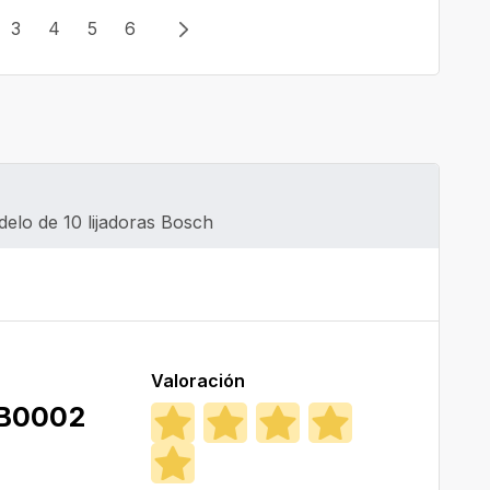
3
4
5
6
lo de 10 lijadoras Bosch
Valoración
B0002