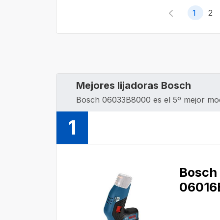
1
2
Mejores lijadoras Bosch
Bosch 06033B8000 es el 5º mejor mode
1
Bosch
06016