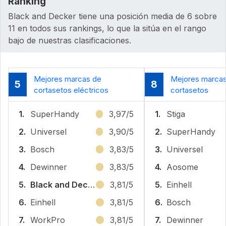
Ranking
Black and Decker tiene una posición media de 6 sobre
11 en todos sus rankings, lo que la sitúa en el rango
bajo de nuestras clasificaciones.
Mejores marcas de
Mejores marca
5
8
cortasetos eléctricos
cortasetos
1.
SuperHandy
3,97/5
1.
Stiga
2.
Universel
3,90/5
2.
SuperHandy
3.
Bosch
3,83/5
3.
Universel
4.
Dewinner
3,83/5
4.
Aosome
5.
Black and Decker
3,81/5
5.
Einhell
6.
Einhell
3,81/5
6.
Bosch
7.
WorkPro
3,81/5
7.
Dewinner