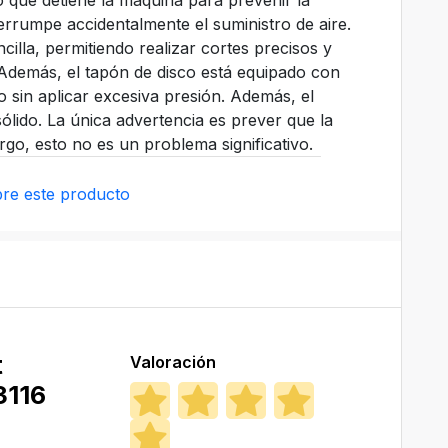
 que detiene la máquina para prevenir la
errumpe accidentalmente el suministro de aire.
cilla, permitiendo realizar cortes precisos y
. Además, el tapón de disco está equipado con
co sin aplicar excesiva presión. Además, el
ólido. La única advertencia es prever que la
go, esto no es un problema significativo.
re este producto
t
Valoración
116