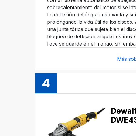
con un sistema automático de apagado
sobrecalentamiento del motor si se int
La deflexión del ángulo es exacta y sen
prolongando la vida útil de los discos
una junta tórica que sujeta bien el dis
bloqueo de deflexión angular es muy s
llave se guarde en el mango, sin embar
Más sob
4
Dewal
DWE43