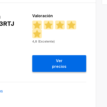
a
Valoración
13RTJ
4,8 (Excelente)
Ver
precios
es