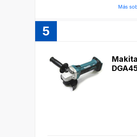
Más sob
5
Makit
DGA4