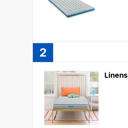
2
Linen