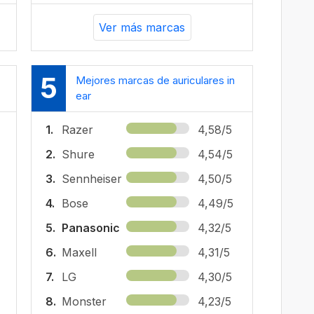
Ver más marcas
5
Mejores marcas de auriculares in
ear
1.
Razer
4,58/5
2.
Shure
4,54/5
3.
Sennheiser
4,50/5
4.
Bose
4,49/5
5.
Panasonic
4,32/5
6.
Maxell
4,31/5
7.
LG
4,30/5
8.
Monster
4,23/5