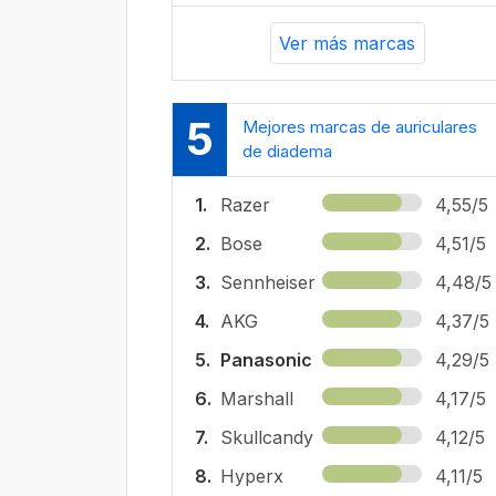
Ver más marcas
5
Mejores marcas de auriculares
de diadema
1.
Razer
4,55/5
2.
Bose
4,51/5
3.
Sennheiser
4,48/5
4.
AKG
4,37/5
5.
Panasonic
4,29/5
6.
Marshall
4,17/5
7.
Skullcandy
4,12/5
8.
Hyperx
4,11/5