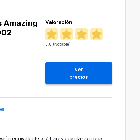
s Amazing
Valoración
002
3,8 (Notable)
Ver
precios
es
sión equivalente a 7 bares cuenta con una