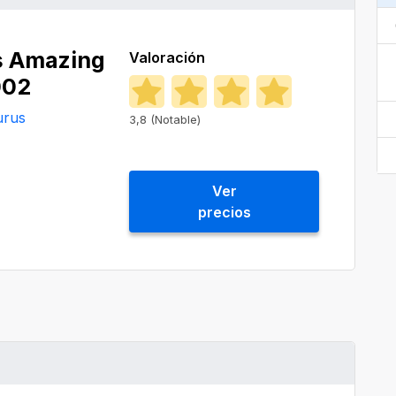
s Amazing
Valoración
002
urus
3,8 (Notable)
Ver
precios