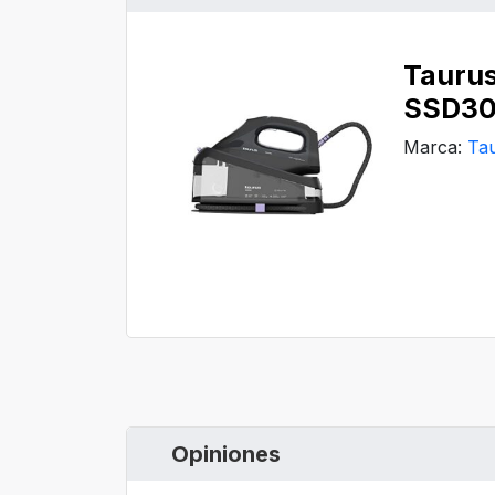
Tauru
SSD3
Marca:
Ta
Opiniones