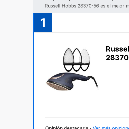
Russell Hobbs ‎28370-56 es el mejor 
1
Russe
‎2837
Opinión destacada -
Ver más opinion