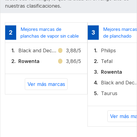
nuestras clasificaciones.
Mejores marcas de
Mejores marcas
2
3
planchas de vapor sin cable
de planchado
1.
Black and Decker
3,88/5
1.
Philips
2.
Rowenta
3,86/5
2.
Tefal
3.
Rowenta
4.
Black and
Ver más marcas
5.
Taurus
Ver más ma