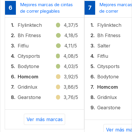
Mejores marcas de cintas
Mejores marcas
6
7
de correr plegables
de correr
1.
Flylinktech
4,37/5
1.
Flylinktech
2.
Bh Fitness
4,18/5
2.
Bh Fitness
3.
Fitfiu
4,11/5
3.
Salter
4.
Citysports
4,08/5
4.
Fitfiu
5.
Bodytone
4,03/5
5.
Citysports
6.
Homcom
3,92/5
6.
Bodytone
7.
Gridinlux
3,86/5
7.
Homcom
8.
Gearstone
3,76/5
8.
Gridinlux
9.
Gearstone
Ver más marcas
Ver más ma