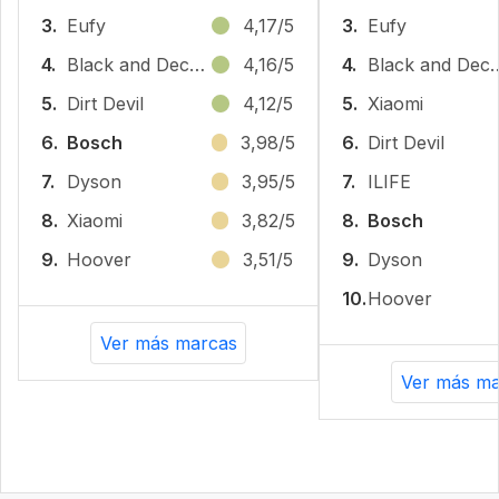
3.
Eufy
4,17/5
3.
Eufy
4.
Black and Decker
4,16/5
4.
Black and
5.
Dirt Devil
4,12/5
5.
Xiaomi
6.
Bosch
3,98/5
6.
Dirt Devil
7.
Dyson
3,95/5
7.
ILIFE
8.
Xiaomi
3,82/5
8.
Bosch
9.
Hoover
3,51/5
9.
Dyson
10.
Hoover
Ver más marcas
Ver más ma