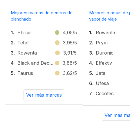
Mejores marcas de centros de
Mejores marcas de 
planchado
vapor de viaje
1.
Philips
4,05/5
1.
Rowenta
2.
Tefal
3,95/5
2.
Prym
3.
Rowenta
3,91/5
3.
Duronic
4.
Black and Decker
3,88/5
4.
Effektiv
5.
Taurus
3,82/5
5.
Jata
6.
Ufesa
7.
Cecotec
Ver más marcas
Ver más ma