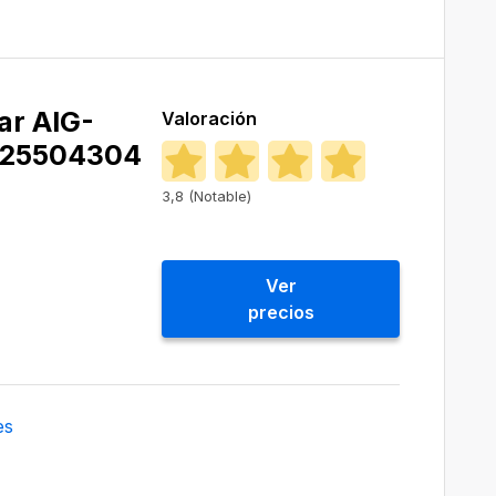
ar ‎AIG-
Valoración
25504304
3,8 (Notable)
Ver
precios
es