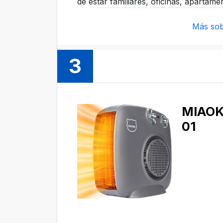
de estar familiares, oficinas, apartam
Más sob
3
MIAOKE
01