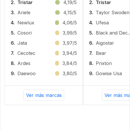
2.
Tristar
4,19/5
2.
Tristar
3.
Ariete
4,15/5
3.
‎Taylor Swoden
4.
Newlux
4,06/5
4.
Ufesa
5.
Cosori
3,99/5
5.
Black and
6.
Jata
3,97/5
6.
Aigostar
7.
Cecotec
3,94/5
7.
Bear
8.
Ardes
3,84/5
8.
Prixton
9.
Daewoo
3,80/5
9.
Gowise Usa
Ver más marcas
Ver más ma