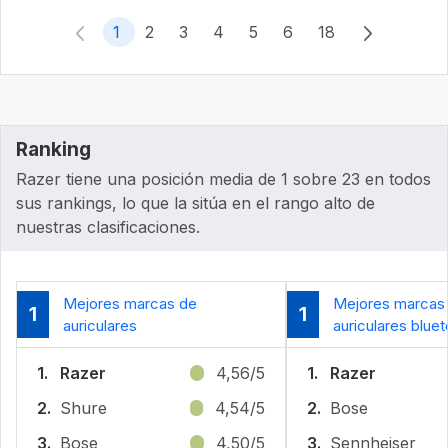
1
2
3
4
5
6
18
Ranking
Razer tiene una posición media de 1 sobre 23 en todos
sus rankings, lo que la sitúa en el rango alto de
nuestras clasificaciones.
Mejores marcas de
Mejores marcas
1
1
auriculares
auriculares blue
1.
Razer
4,56/5
1.
Razer
2.
Shure
4,54/5
2.
Bose
3.
Bose
4,50/5
3.
Sennheiser