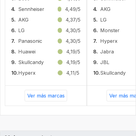
4.
Sennheiser
4,49/5
4.
AKG
5.
AKG
4,37/5
5.
LG
6.
LG
4,30/5
6.
Monster
7.
Panasonic
4,30/5
7.
Hyperx
8.
Huawei
4,19/5
8.
Jabra
9.
Skullcandy
4,19/5
9.
JBL
10.
Hyperx
4,11/5
10.
Skullcandy
Ver más marcas
Ver más ma