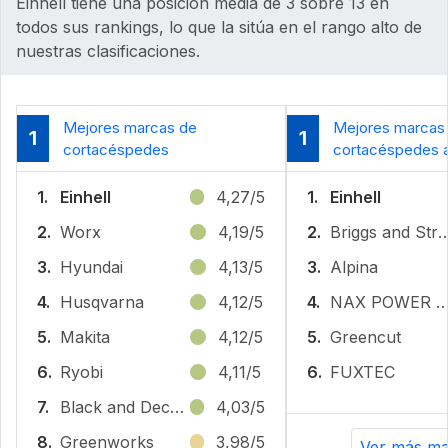
Einhell tiene una posición media de 3 sobre 13 en
todos sus rankings, lo que la sitúa en el rango alto de
nuestras clasificaciones.
Mejores marcas de
Mejores marcas
1
1
cortacéspedes
cortacéspedes a
1.
Einhell
4,27/5
1.
Einhell
2.
Worx
4,19/5
2.
‎Briggs and St
3.
Hyundai
4,13/5
3.
Alpina
4.
Husqvarna
4,12/5
4.
NAX POWER PRODU
5.
Makita
4,12/5
5.
Greencut
6.
Ryobi
4,11/5
6.
FUXTEC
7.
Black and Decker
4,03/5
8.
Greenworks
3,98/5
Ver más ma