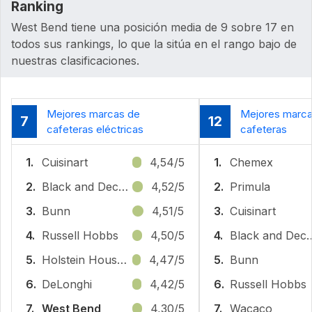
Ranking
West Bend tiene una posición media de 9 sobre 17 en
todos sus rankings, lo que la sitúa en el rango bajo de
nuestras clasificaciones.
Mejores marcas de
Mejores marca
7
12
cafeteras eléctricas
cafeteras
1.
Cuisinart
4,54/5
1.
Chemex
2.
Black and Decker
4,52/5
2.
Primula
3.
Bunn
4,51/5
3.
Cuisinart
4.
Russell Hobbs
4,50/5
4.
Black and
5.
Holstein Housewares
4,47/5
5.
Bunn
6.
DeLonghi
4,42/5
6.
Russell Hobbs
7.
West Bend
4,30/5
7.
Wacaco