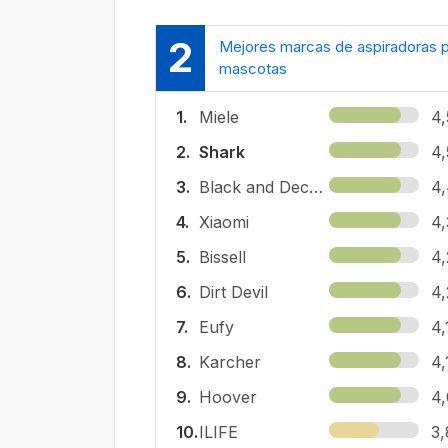
2
Mejores marcas de aspiradoras 
mascotas
1.
Miele
4,
2.
Shark
4,
3.
Black and Decker
4,
4.
Xiaomi
4,
5.
Bissell
4,
6.
Dirt Devil
4,
7.
Eufy
4,
8.
Karcher
4,
9.
Hoover
4,
10.
ILIFE
3,