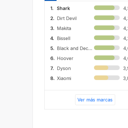
1.
Shark
4,
2.
Dirt Devil
4,
3.
Makita
4,
4.
Bissell
4,
5.
Black and Decker
4,
6.
Hoover
4,
7.
Dyson
3,
8.
Xiaomi
3,
Ver más marcas