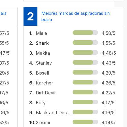
2
para
Mejores marcas de aspiradoras sin
bolsa
57/5
1.
Miele
4,58/5
55/5
2.
Shark
4,55/5
47/5
3.
Makita
4,48/5
37/5
4.
Stanley
4,43/5
29/5
5.
Bissell
4,29/5
27/5
6.
Karcher
4,26/5
17/5
7.
Dirt Devil
4,22/5
16/5
8.
Eufy
4,17/5
06/5
9.
Black and Decker
4,16/5
82/5
10.
Xiaomi
4,14/5