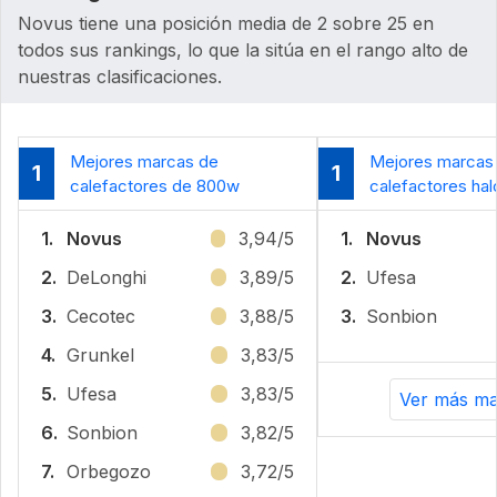
Novus tiene una posición media de 2 sobre 25 en
todos sus rankings, lo que la sitúa en el rango alto de
nuestras clasificaciones.
Mejores marcas de
Mejores marcas
1
1
calefactores de 800w
calefactores ha
1.
Novus
3,94/5
1.
Novus
2.
DeLonghi
3,89/5
2.
Ufesa
3.
Cecotec
3,88/5
3.
Sonbion
4.
Grunkel
3,83/5
5.
Ufesa
3,83/5
Ver más ma
6.
Sonbion
3,82/5
7.
Orbegozo
3,72/5