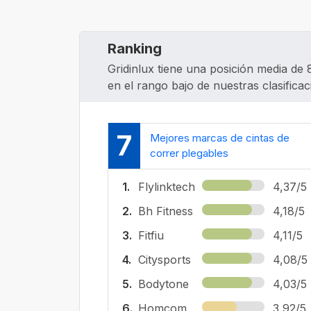
Ranking
Gridinlux tiene una posición media de 
en el rango bajo de nuestras clasificac
7
Mejores marcas de cintas de
correr plegables
1.
Flylinktech
4,37/5
2.
Bh Fitness
4,18/5
3.
Fitfiu
4,11/5
4.
Citysports
4,08/5
5.
Bodytone
4,03/5
6.
Homcom
3,92/5