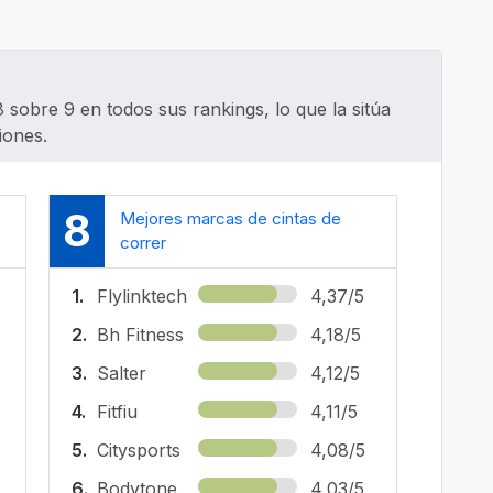
8 sobre 9 en todos sus rankings, lo que la sitúa
iones.
8
Mejores marcas de cintas de
correr
1.
Flylinktech
4,37/5
2.
Bh Fitness
4,18/5
3.
Salter
4,12/5
4.
Fitfiu
4,11/5
5.
Citysports
4,08/5
6.
Bodytone
4,03/5