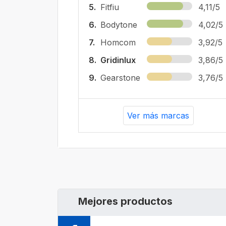
5.
Fitfiu
4,11/5
6.
Bodytone
4,02/5
7.
Homcom
3,92/5
8.
Gridinlux
3,86/5
9.
Gearstone
3,76/5
Ver más marcas
Mejores productos