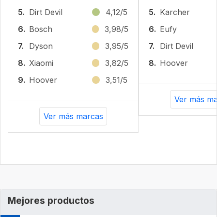
5.
Dirt Devil
4,12/5
5.
Karcher
6.
Bosch
3,98/5
6.
Eufy
7.
Dyson
3,95/5
7.
Dirt Devil
8.
Xiaomi
3,82/5
8.
Hoover
9.
Hoover
3,51/5
Ver más ma
Ver más marcas
Mejores productos