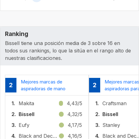
Ranking
Bissell tiene una posición media de 3 sobre 16 en
todos sus rankings, lo que la sitúa en el rango alto de
nuestras clasificaciones.
Mejores marcas de
Mejores marcas
2
2
aspiradoras de mano
aspiradoras par
1.
Makita
4,43/5
1.
Craftsman
2.
Bissell
4,32/5
2.
Bissell
3.
Eufy
4,17/5
3.
Stanley
4.
Black and Decker
4,16/5
4.
Black and